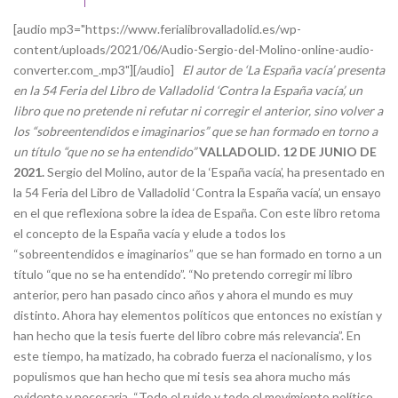
[audio mp3="https://www.ferialibrovalladolid.es/wp-
content/uploads/2021/06/Audio-Sergio-del-Molino-online-audio-
converter.com_.mp3"][/audio]
El autor de ‘La España vacía’ presenta
en la 54 Feria del Libro de Valladolid ‘Contra la España vacía’, un
libro que no pretende ni refutar ni corregir el anterior, sino volver a
los “sobreentendidos e imaginarios” que se han formado en torno a
un título “que no se ha entendido”
VALLADOLID. 12 DE JUNIO DE
2021.
Sergio del Molino, autor de la ‘España vacía’, ha presentado en
la 54 Feria del Libro de Valladolid ‘Contra la España vacía’, un ensayo
en el que reflexiona sobre la idea de España. Con este libro retoma
el concepto de la España vacía y elude a todos los
“sobreentendidos e imaginarios” que se han formado en torno a un
título “que no se ha entendido”. “No pretendo corregir mi libro
anterior, pero han pasado cinco años y ahora el mundo es muy
distinto. Ahora hay elementos políticos que entonces no existían y
han hecho que la tesis fuerte del libro cobre más relevancia”. En
este tiempo, ha matizado, ha cobrado fuerza el nacionalismo, y los
populismos que han hecho que mi tesis sea ahora mucho más
evidente y necesaria. “Todo el ruido y todo el movimiento político