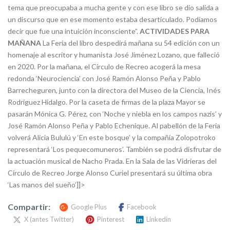
tema que preocupaba a mucha gente y con ese libro se dio salida a
un discurso que en ese momento estaba desarticulado. Podíamos
decir que fue una intuición inconsciente”.
ACTIVIDADES PARA
MAÑANA
La Feria del libro despedirá mañana su 54 edición con un
homenaje al escritor y humanista José Jiménez Lozano, que falleció
en 2020. Por la mañana, el Círculo de Recreo acogerá la mesa
redonda ‘Neurociencia’ con José Ramón Alonso Peña y Pablo
Barrecheguren, junto con la directora del Museo de la Ciencia, Inés
Rodríguez Hidalgo. Por la caseta de firmas de la plaza Mayor se
pasarán Mónica G. Pérez, con ‘Noche y niebla en los campos nazis’ y
José Ramón Alonso Peña y Pablo Echenique. Al pabellón de la Feria
volverá Alicia Bululú y ‘En este bosque’ y la compañía Zolopotroko
representará ‘Los pequecomuneros’. También se podrá disfrutar de
la actuación musical de Nacho Prada. En la Sala de las Vidrieras del
Círculo de Recreo Jorge Alonso Curiel presentará su última obra
‘Las manos del sueño’]]>
Compartir:
Google Plus
Facebook
X (antes Twitter)
Pinterest
Linkedin