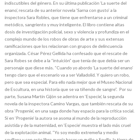
indiscutibles del género. En su última publicación ‘La suerte del
enano’, rescata de su anterior novela ‘Sarna con gusto’ a la
inspectora Sara Robles, que tiene que enfrentarse a un criminal
metódico, sangriento y muy inteligente. El libro contiene altas
dosis de investigación policial, sexo y violencia y profundiza en el
complejo mundo de los robos de obras de arte y sus extensas
ramificaciones que los relacionan con grupos de delincuencia
organizada. César Pérez Gellida ha confesado que el rescate de
Sara Robes se debe a la “intuición” que tenía de que debía ser un
personaje que diese más. “Cuando yo abordo ‘La suerte del enano’
tengo claro que el escenario va a ser Valladolid. Y quiero un robo,
pero que sea especial. Para ello nada mejor que el Museo Nacional
de Escultura, en una historia que se va tiñendo de sangre”. Por su
parte, Susana Martín Gijón se adentra en ‘Especie’, la segunda
novela de la inspectora Camino Vargas, que también rescata de su
obra ‘Progenie’, en una saga donde hay espacio para la crítica social.
Si en ‘Progenie’ la autora se asoma al mundo de la reproducción
asistida y de la maternidad, en ‘Especie’ muestra el lado más cruel
de la explotación animal. “Yo soy medio extremeña y medio
sevillana y con este libro quería hacer un guiño a Sevilla, la tierra de