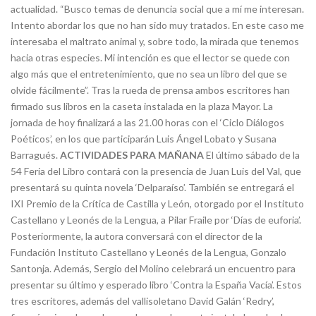
actualidad. “Busco temas de denuncia social que a mí me interesan.
Intento abordar los que no han sido muy tratados. En este caso me
interesaba el maltrato animal y, sobre todo, la mirada que tenemos
hacia otras especies. Mi intención es que el lector se quede con
algo más que el entretenimiento, que no sea un libro del que se
olvide fácilmente”. Tras la rueda de prensa ambos escritores han
firmado sus libros en la caseta instalada en la plaza Mayor. La
jornada de hoy finalizará a las 21.00 horas con el ‘Ciclo Diálogos
Poéticos’, en los que participarán Luis Ángel Lobato y Susana
Barragués.
ACTIVIDADES PARA MAÑANA
El último sábado de la
54 Feria del Libro contará con la presencia de Juan Luis del Val, que
presentará su quinta novela ‘Delparaíso’. También se entregará el
IXI Premio de la Crítica de Castilla y León, otorgado por el Instituto
Castellano y Leonés de la Lengua, a Pilar Fraile por ‘Días de euforia’.
Posteriormente, la autora conversará con el director de la
Fundación Instituto Castellano y Leonés de la Lengua, Gonzalo
Santonja. Además, Sergio del Molino celebrará un encuentro para
presentar su último y esperado libro ‘Contra la España Vacía’. Estos
tres escritores, además del vallisoletano David Galán ‘Redry’,