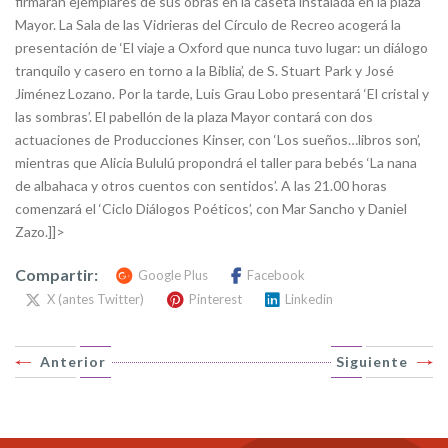
firmarán ejemplares de sus obras en la caseta instalada en la plaza
Mayor. La Sala de las Vidrieras del Círculo de Recreo acogerá la
presentación de ‘El viaje a Oxford que nunca tuvo lugar: un diálogo
tranquilo y casero en torno a la Biblia’, de S. Stuart Park y José
Jiménez Lozano. Por la tarde, Luis Grau Lobo presentará ‘El cristal y
las sombras’. El pabellón de la plaza Mayor contará con dos
actuaciones de Producciones Kinser, con ‘Los sueños…libros son’,
mientras que Alicia Bululú propondrá el taller para bebés ‘La nana
de albahaca y otros cuentos con sentidos’. A las 21.00 horas
comenzará el ‘Ciclo Diálogos Poéticos’, con Mar Sancho y Daniel
Zazo.]]>
Compartir:
Google Plus
Facebook
X (antes Twitter)
Pinterest
Linkedin
Anterior
Siguiente