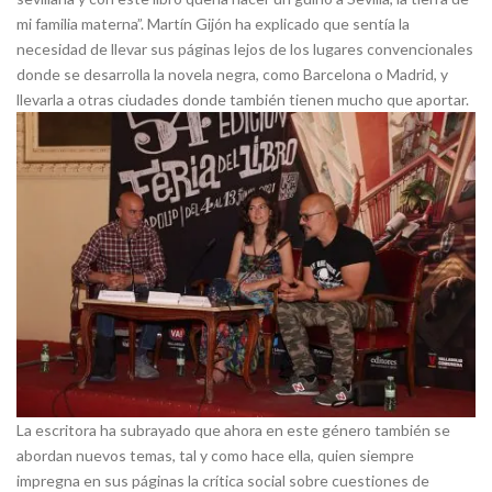
mi familia materna”. Martín Gijón ha explicado que sentía la
necesidad de llevar sus páginas lejos de los lugares convencionales
donde se desarrolla la novela negra, como Barcelona o Madrid, y
llevarla a otras ciudades donde también tienen mucho que aportar.
La escritora ha subrayado que ahora en este género también se
abordan nuevos temas, tal y como hace ella, quien siempre
impregna en sus páginas la crítica social sobre cuestiones de