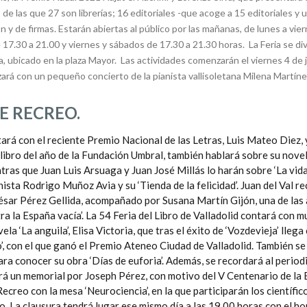
 las que 27 son librerías; 16 editoriales -que acoge a 15 editoriales y 
ón y de firmas. Estarán abiertas al público por las mañanas, de lunes a v
17.30 a 21.00 y viernes y sábados de 17.30 a 21.30 horas. La Feria se divi
eria, ubicado en la plaza Mayor. Las actividades comenzarán el viernes 4 de 
zará con un pequeño concierto de la pianista vallisoletana Milena Martínez
DE RECREO.
ará con el reciente Premio Nacional de las Letras, Luis Mateo Diez, 
ibro del año de la Fundación Umbral, ta
mbién hablará sobre su novela
ntras que Juan Luis Arsuaga y Juan José Millás lo harán sobre ‘La vid
ista Rodrigo Muñoz Avia y su ‘Tienda de la felicidad’. Juan del Val re
César Pérez Gellida, acompañado por Susana Martín Gijón, una de las
a la España vacía’. La 54 Feria del Libro de Valladolid contará con 
a ‘La anguila’, Elisa Victoria, que tras el éxito de ‘Vozdevieja’ lleg
’, con el que ganó el Premio Ateneo Ciudad de Valladolid. También se 
para conocer su obra ‘Días de euforia’. Además, se recordará al perio
brará un memorial por Joseph Pérez, con motivo del V Centenario de l
 Recreo con la mesa ‘Neurociencia’, en la que participarán los cientí
. La clausura tendrá lugar ese mismo día a las 19.00 horas con el h