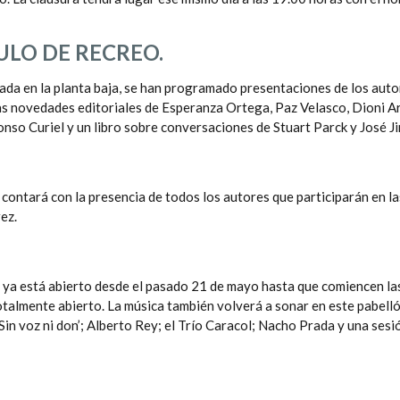
CULO DE RECREO.
icada en la planta baja, se han programado presentaciones de los auto
 las novedades editoriales de Esperanza Ortega, Paz Velasco, Dioni Ar
onso Curiel y un libro sobre conversaciones de Stuart Parck y José
e contará con la presencia de todos los autores que participarán en 
rez.
es ya está abierto desde el pasado 21 de mayo hasta que comiencen las 
otalmente abierto. La música también volverá a sonar en este pabell
‘Sin voz ni don’; Alberto Rey; el Trío Caracol; Nacho Prada y una sesi