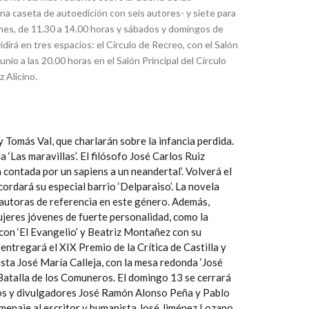
una caseta de autoedición con seis autores- y siete para
iernes, de 11.30 a 14.00 horas y sábados y domingos de
dirá en tres espacios: el Círculo de Recreo, con el Salón
junio a las 20.00 horas en el Salón Principal del Círculo
 Alicino.
y Tomás Val, que charlarán sobre la infancia perdida.
 ‘Las maravillas’.
El filósofo José Carlos Ruiz
a contada por un sapiens a un neandertal’. Volverá el
cordará su especial barrio ‘Delparaiso’. La novela
 autoras de referencia en este género. Además,
mujeres jóvenes de fuerte personalidad, como la
a con ‘El Evangelio’ y Beatriz Montañez con su
entregará el XIX Premio de la Crítica de Castilla y
dista José María Calleja, con la mesa redonda ‘José
a Batalla de los Comuneros. El domingo 13 se cerrará
ficos y divulgadores José Ramón Alonso Peña y Pablo
omenaje al escritor y humanista José Jiménez Lozano.