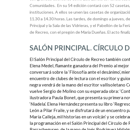
Comunidades. En su 54 edición contará con 52 casetas, de
instituciones. A ellos se unen las casetas de organizaci
11.30 a 14.30 horas. Las tardes, de domingo a jueves, de 
Principal y la Sala de las Vidrieras, y el Pabellón de la F
de Recreo, con el pregón de María Dueñas. El acto finali
SALÓN PRINCIPAL. CÍRCULO 
El Salón Principal del Círculo de Recreo también cont
Elena Medel, flamante ganadora del Premio al mejor l
conversará sobre la ‘Filosofía ante el desánimo’, mie
encuentro de clubes de lectura con el escritor y guion
negra vendrá de la mano del escritor vallisoletano 
vuelve Sergio de Molino con su esperada obra: ‘Contr
ilustradora Paula Bonet, que presenta su primera novel
‘Niadela’. Elena Hernández presenta su libro ‘Regreso
León a Pilar Fraile, y se disfrutará de un encuentro 
María Calleja, mil historias en un volcán’ y se cele
la programación en el Salón Principal del Círculo de
Barracheguren, de la mano de Inés Rodríguez Hidalgo