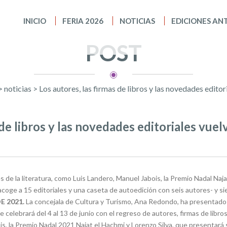
INICIO
FERIA 2026
NOTICIAS
EDICIONES AN
POST
>
noticias
>
Los autores, las firmas de libros y las novedades editori
de libros y las novedades editoriales vuelv
de la literatura, como Luis Landero, Manuel Jabois, la Premio Nadal Najat
 acoge a 15 editoriales y una caseta de autoedición con seis autores- y si
E 2021.
La concejala de Cultura y Turismo, Ana Redondo, ha presentado 
se celebrará del 4 al 13 de junio con el regreso de autores, firmas de lib
, la Premio Nadal 2021 Najat el Hachmi y Lorenzo Silva, que presentará 