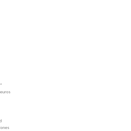
1ª
 euros
d
ciones