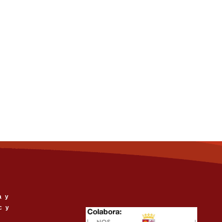
a y
c y