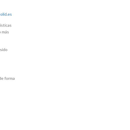
olid.es
ísticas
o más
 sido
 de forma