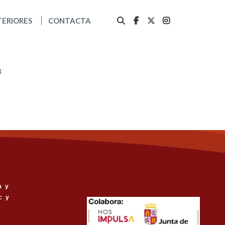
TERIORES
CONTACTA
8
a y
c y