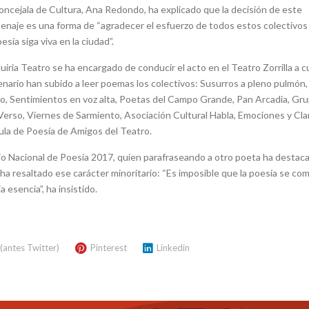
oncejala de Cultura, Ana Redondo, ha explicado que la decisión de este
naje es una forma de “agradecer el esfuerzo de todos estos colectivos
oesía siga viva en la ciudad”.
uiria Teatro se ha encargado de conducir el acto en el Teatro Zorrilla a 
nario han subido a leer poemas los colectivos: Susurros a pleno pulmón
o, Sentimientos en voz alta, Poetas del Campo Grande, Pan Arcadia, Gr
erso, Viernes de Sarmiento, Asociación Cultural Habla, Emociones y Cl
ula de Poesía de Amigos del Teatro.
io Nacional de Poesía 2017, quien parafraseando a otro poeta ha destac
ha resaltado ese carácter minoritario: “Es imposible que la poesía se com
esencia”, ha insistido.
 (antes Twitter)
Pinterest
Linkedin