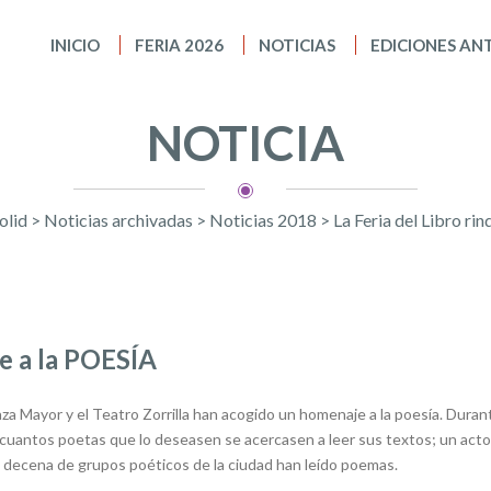
INICIO
FERIA 2026
NOTICIAS
EDICIONES AN
NOTICIA
olid
>
Noticias archivadas
>
Noticias 2018
>
La Feria del Libro r
je a la POESÍA
laza Mayor y el Teatro Zorrilla han acogido un homenaje a la poesía. Dura
 cuantos poetas que lo deseasen se acercasen a leer sus textos; un act
 decena de grupos poéticos de la ciudad han leído poemas.