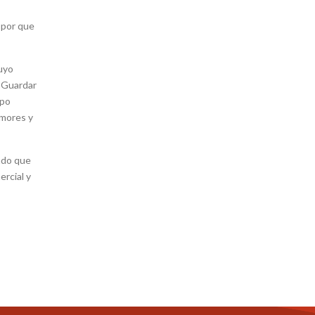
 por que
cuyo
, Guardar
upo
amores y
ado que
ercial y