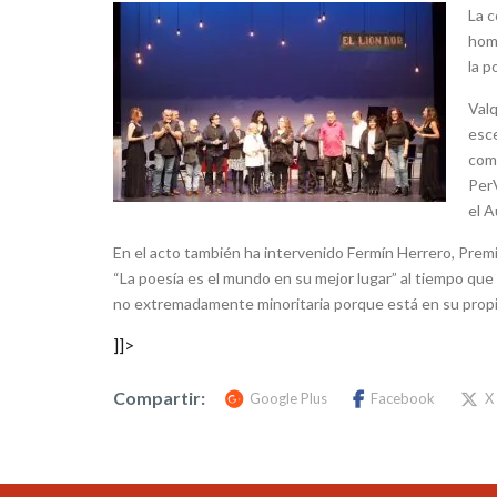
La c
home
la p
Valq
esce
com
PerV
el A
En el acto también ha intervenido Fermín Herrero, Prem
“La poesía es el mundo en su mejor lugar” al tiempo que 
no extremadamente minoritaria porque está en su propia 
]]>
Compartir:
Google Plus
Facebook
X