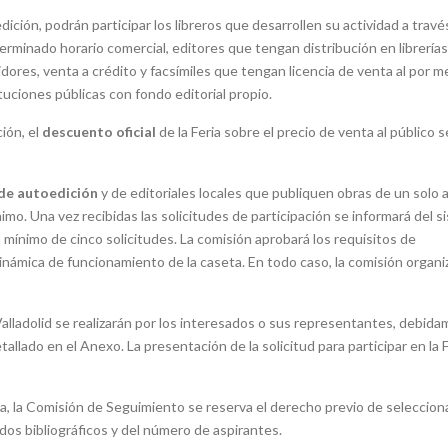
ición, podrán participar los libreros que desarrollen su actividad a travé
erminado horario comercial, editores que tengan distribución en librería
dores, venta a crédito y facsímiles que tengan licencia de venta al por m
tuciones públicas con fondo editorial propio.
ión, el
descuento oficial
de la Feria sobre el precio de venta al público s
de autoedición
y de editoriales locales que publiquen obras de un solo 
mo. Una vez recibidas las solicitudes de participación se informará del s
 mínimo de cinco solicitudes. La comisión aprobará los requisitos de
 dinámica de funcionamiento de la caseta. En todo caso, la comisión organ
e Valladolid se realizarán por los interesados o sus representantes, debid
etallado en el Anexo. La presentación de la solicitud para participar en la 
a, la Comisión de Seguimiento se reserva el derecho previo de selecciona
dos bibliográficos y del número de aspirantes.