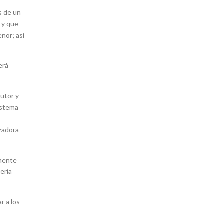
s de un
s y que
enor; así
erá
autor y
istema
izadora
amente
Feria
r a los