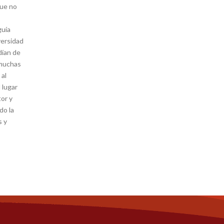
que no
guía
versidad
dían de
 muchas
 al
 lugar
tor y
do la
s y