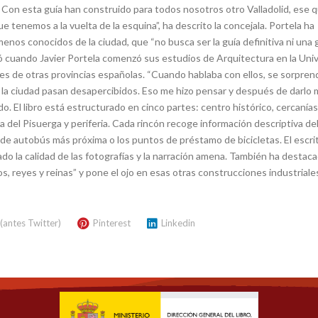
. Con esta guía han construido para todos nosotros otro Valladolid, ese 
 que tenemos a la vuelta de la esquina”, ha descrito la concejala. Portela ha
enos conocidos de la ciudad, que “no busca ser la guía definitiva ni una 
gió cuando Javier Portela comenzó sus estudios de Arquitectura en la Uni
es de otras provincias españolas. “Cuando hablaba con ellos, se sorpren
n la ciudad pasan desapercibidos. Eso me hizo pensar y después de darlo
. El libro está estructurado en cinco partes: centro histórico, cercanías
a del Pisuerga y periferia. Cada rincón recoge información descriptiva del
a de autobús más próxima o los puntos de préstamo de bicicletas. El escri
ado la calidad de las fotografías y la narración amena. También ha destaca
s, reyes y reinas” y pone el ojo en esas otras construcciones industriale
 (antes Twitter)
Pinterest
Linkedin