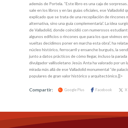
además de Portela. “Este libro es una caja de sorpresas
sale en los libros y en las guías oficiales, ese Valladolid
explicado que se trata de una recopilación de rincones m
alternativa, sino una guía complementaria”. La idea sur
de Valladolid, donde coincidió con numerosos estudiant
algunos edificios o rincones que para los que vivimos e
vueltas decidimos poner en marcha esta obra”, ha relatado
núcleo histórico, ferrocarril y ensanche burgués, la send
junto a datos prácticos de cómo llegar, incluso la parad
divulgador vallisoletano Jesús Anta ha valorado por un l
mirada más allá de ese Valladolid monumental “de palacio
populares de gran valor histórico y arquitectónico.]]>
Compartir:
Google Plus
Facebook
X