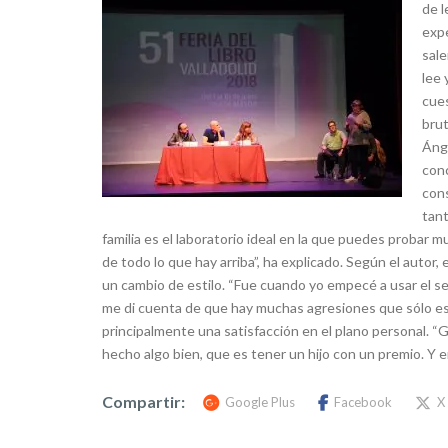
de l
expe
sale
lee 
cues
brut
Ánge
conc
cons
tant
familia es el laboratorio ideal en la que puedes probar
de todo lo que hay arriba”, ha explicado. Según el autor
un cambio de estilo. “Fue cuando yo empecé a usar el se
me di cuenta de que hay muchas agresiones que sólo est
principalmente una satisfacción en el plano personal. “Gr
hecho algo bien, que es tener un hijo con un premio. Y 
Compartir:
Google Plus
Facebook
X