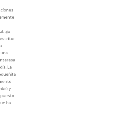
aciones
plemente
rabajo
 escritor
a
s una
interesa
día. La
pequeñita
rimentó
mbió y
supuesto
que ha