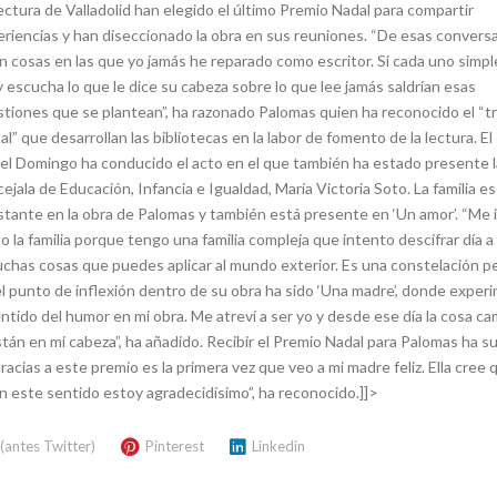
ectura de Valladolid han elegido el último Premio Nadal para compartir
riencias y han diseccionado la obra en sus reuniones. “De esas convers
n cosas en las que yo jamás he reparado como escritor. Si cada uno sim
y escucha lo que le dice su cabeza sobre lo que lee jamás saldrían esas
tiones que se plantean”, ha razonado Palomas quien ha reconocido el “t
al” que desarrollan las bibliotecas en la labor de fomento de la lectura. El
l Domingo ha conducido el acto en el que también ha estado presente l
ejala de Educación, Infancia e Igualdad, María Victoria Soto. La familia e
tante en la obra de Palomas y también está presente en ‘Un amor’. “Me 
o la familia porque tengo una familia compleja que intento descifrar día a 
 muchas cosas que puedes aplicar al mundo exterior. Es una constelación 
, el punto de inflexión dentro de su obra ha sido ‘Una madre’, donde expe
ntido del humor en mi obra. Me atreví a ser yo y desde ese día la cosa ca
án en mi cabeza”, ha añadido. Recibir el Premio Nadal para Palomas ha 
acias a este premio es la primera vez que veo a mi madre feliz. Ella cree 
en este sentido estoy agradecidísimo”, ha reconocido.]]>
 (antes Twitter)
Pinterest
Linkedin