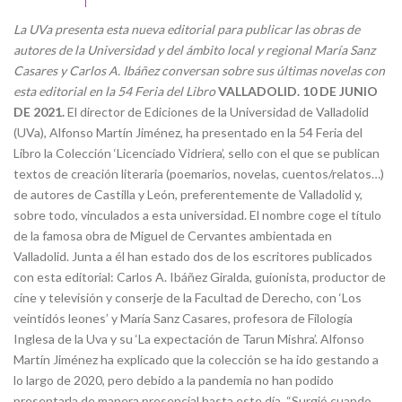
La UVa presenta esta nueva editorial para publicar las obras de
autores de la Universidad y del ámbito local y regional
María Sanz
Casares y Carlos A. Ibáñez conversan sobre sus últimas novelas con
esta editorial en la 54 Feria del Libro
VALLADOLID. 10 DE JUNIO
DE 2021.
El director de Ediciones de la Universidad de Valladolid
(UVa), Alfonso Martín Jiménez, ha presentado en la 54 Feria del
Libro la Colección ‘Licenciado Vidriera’, sello con el que se publican
textos de creación literaria (poemarios, novelas, cuentos/relatos…)
de autores de Castilla y León, preferentemente de Valladolid y,
sobre todo, vinculados a esta universidad. El nombre coge el título
de la famosa obra de Miguel de Cervantes ambientada en
Valladolid. Junta a él han estado dos de los escritores publicados
con esta editorial: Carlos A. Ibáñez Giralda, guionista, productor de
cine y televisión y conserje de la Facultad de Derecho, con ‘Los
veintidós leones’ y María Sanz Casares, profesora de Filología
Inglesa de la Uva y su ‘La expectación de Tarun Mishra’. Alfonso
Martín Jiménez ha explicado que la colección se ha ido gestando a
lo largo de 2020, pero debido a la pandemia no han podido
presentarla de manera presencial hasta este día. “Surgió cuando