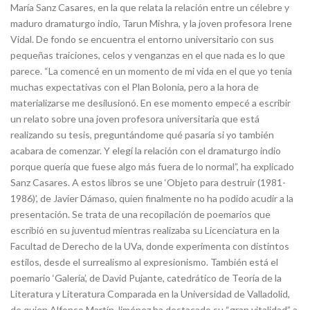
María Sanz Casares, en la que relata la relación entre un célebre y
maduro dramaturgo indio, Tarun Mishra, y la joven profesora Irene
Vidal. De fondo se encuentra el entorno universitario con sus
pequeñas traiciones, celos y venganzas en el que nada es lo que
parece. “La comencé en un momento de mi vida en el que yo tenía
muchas expectativas con el Plan Bolonia, pero a la hora de
materializarse me desilusionó. En ese momento empecé a escribir
un relato sobre una joven profesora universitaria que está
realizando su tesis, preguntándome qué pasaría si yo también
acabara de comenzar. Y elegí la relación con el dramaturgo indio
porque quería que fuese algo más fuera de lo normal”, ha explicado
Sanz Casares. A estos libros se une ‘Objeto para destruir (1981-
1986)’, de Javier Dámaso, quien finalmente no ha podido acudir a la
presentación. Se trata de una recopilación de poemarios que
escribió en su juventud mientras realizaba su Licenciatura en la
Facultad de Derecho de la UVa, donde experimenta con distintos
estilos, desde el surrealismo al expresionismo. También está el
poemario ‘Galería’, de David Pujante, catedrático de Teoría de la
Literatura y Literatura Comparada en la Universidad de Valladolid,
de quien Alfonso Martín Jiménez ha destacado su “gran vitalidad” a