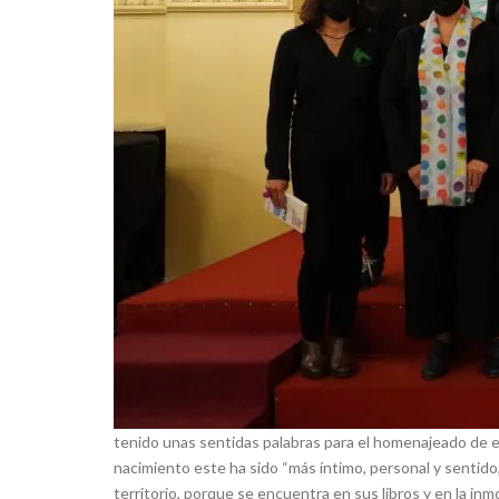
tenido unas sentidas palabras para el homenajeado de e
nacimiento este ha sido “más íntimo, personal y sentid
territorio, porque se encuentra en sus libros y en la in