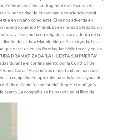
ar, Redondo ha leído un fragmente al discurso de
ba a la necesidad de ensanchar la conciencia moral
legue en un año como este. Él ya nos advertía en
bros nuestro querido Miguel. Ese es nuestro legado, un
Cultura y Turismo ha entregado a la presidenta de la
 diseño del artista Manolo Sierra. Al recogerla, Elisa
que estar es en las librerías, las bibliotecas y en las
TURA DRAMATIZADA ‘LA HUERTA SIN PUERTA’
abadas durante el confinamiento por la Covid-19 de
Alfonso Corral ‘Poncho’. Los niños también han sido
Mayor. La compañía Zolopotroko ha sido la encargada de
el Libro. Daniel ‘el mochuelo’, Roque ‘el moñigo’ y
e teatro. La compañía se ha basado en el libro de