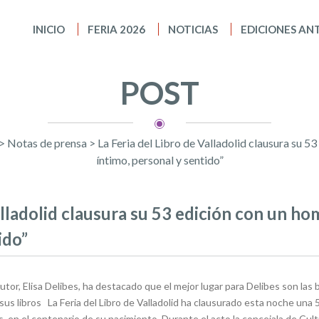
INICIO
FERIA 2026
NOTICIAS
EDICIONES AN
POST
>
Notas de prensa
>
La Feria del Libro de Valladolid clausura su 
íntimo, personal y sentido”
alladolid clausura su 53 edición con un h
ido”
or, Elisa Delibes, ha destacado que el mejor lugar para Delibes son las bibli
sus libros
La Feria del Libro de Valladolid ha clausurado esta noche una 
s, en el centenario de su nacimiento. Durante el acto la concejala de Cu