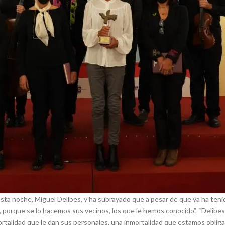
sta noche, Miguel Delibes, y ha subrayado que a pesar de que ya ha ten
o, porque se lo hacemos sus vecinos, los que le hemos conocido”. “Delibe
mortalidad que le dan sus personajes, una inmortalidad que estamos obligad