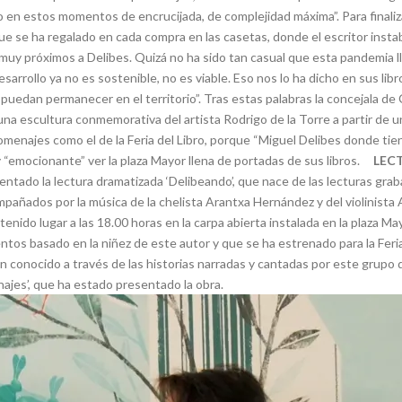
 en estos momentos de encrucijada, de complejidad máxima”. Para finaliz
ue se ha regalado en cada compra en las casetas, donde el escritor insta
muy próximos a Delibes. Quizá no ha sido tan casual que esta pandemia l
esarrollo ya no es sostenible, no es viable. Eso nos lo ha dicho en sus li
uedan permanecer en el territorio”. Tras estas palabras la concejala de 
 una escultura conmemorativa del artista Rodrigo de la Torre a partir de un
omenajes como el de la Feria del Libro, porque “Miguel Delibes donde tiene 
 y “emocionante” ver la plaza Mayor llena de portadas de sus libros.
LEC
esentado la lectura dramatizada ‘Delibeando’, que nace de las lecturas gr
añados por la música de la chelista Arantxa Hernández y del violinista 
 tenido lugar a las 18.00 horas en la carpa abierta instalada en la plaza 
tos basado en la niñez de este autor y que se ha estrenado para la Feria d
n conocido a través de las historias narradas y cantadas por este grupo d
jes’, que ha estado presentado la obra.