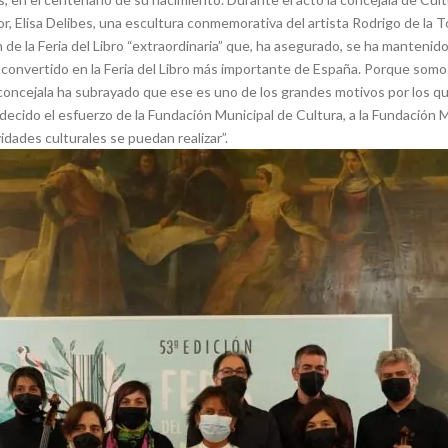
r, Elisa Delibes, una escultura conmemorativa del artista Rodrigo de la To
e la Feria del Libro “extraordinaria” que, ha asegurado, se ha mantenido
nvertido en la Feria del Libro más importante de España. Porque somos u
concejala ha subrayado que ese es uno de los grandes motivos por los que 
radecido el esfuerzo de la Fundación Municipal de Cultura, a la Fundación 
idades culturales se puedan realizar”.