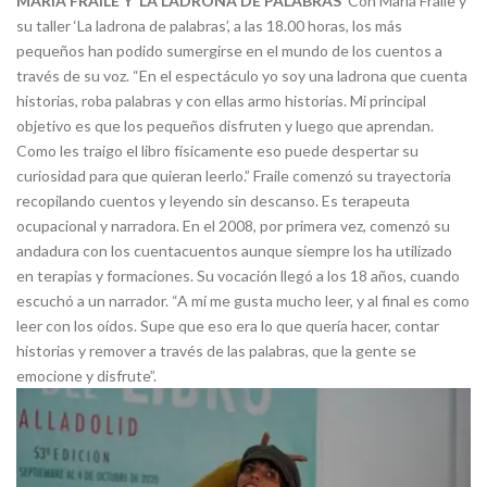
MARÍA FRAILE Y ‘LA LADRONA DE PALABRAS’
Con María Fraile y
su taller ‘La ladrona de palabras’, a las 18.00 horas, los más
pequeños han podido sumergirse en el mundo de los cuentos a
través de su voz. “En el espectáculo yo soy una ladrona que cuenta
historias, roba palabras y con ellas armo historias. Mi principal
objetivo es que los pequeños disfruten y luego que aprendan.
Como les traigo el libro físicamente eso puede despertar su
curiosidad para que quieran leerlo.” Fraile comenzó su trayectoria
recopilando cuentos y leyendo sin descanso. Es terapeuta
ocupacional y narradora. En el 2008, por primera vez, comenzó su
andadura con los cuentacuentos aunque siempre los ha utilizado
en terapias y formaciones. Su vocación llegó a los 18 años, cuando
escuchó a un narrador. “A mí me gusta mucho leer, y al final es como
leer con los oídos. Supe que eso era lo que quería hacer, contar
historias y remover a través de las palabras, que la gente se
emocione y disfrute”.