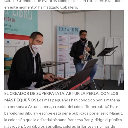
salud. “Creemos que eventos como estos son totalmente factibles
en este momento”, ha matizado Caballero.
EL CREADOR DE SUPERPATATA, ARTUR LA PERLA, CON LOS
MÁS PEQUEÑOS
Los más pequeños han conocido por la mañana
en persona a Artur Laperla, creador del cómic ‘Superpatata’. Este
barcelonés dibuja y escribe esta serie publicada por el sello Mamut,
la colección que la editorial hispano francesa Bang
dirige al público
más joven. Con dibujos sencillos, colores brillantes y no más de