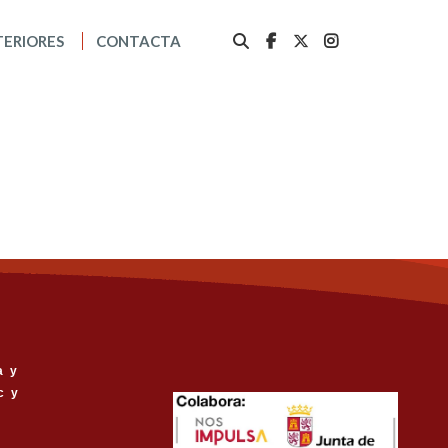
TERIORES
CONTACTA
a y
c y