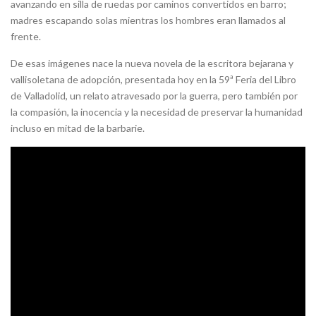
avanzando en silla de ruedas por caminos convertidos en barro;
madres escapando solas mientras los hombres eran llamados al
frente.
De esas imágenes nace la nueva novela de la escritora bejarana y
vallisoletana de adopción, presentada hoy en la 59ª Feria del Libro
de Valladolid, un relato atravesado por la guerra, pero también por
la compasión, la inocencia y la necesidad de preservar la humanidad
incluso en mitad de la barbarie.