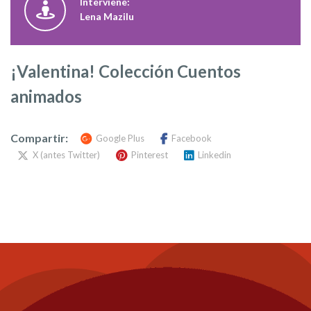
Interviene:
Lena Mazilu
¡Valentina! Colección Cuentos
animados
Compartir:
Google Plus
Facebook
X (antes Twitter)
Pinterest
Linkedin