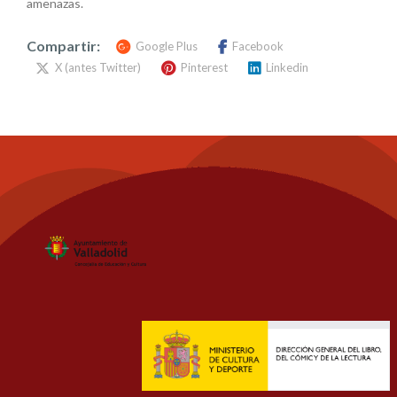
amenazas.
Compartir:
Google Plus
Facebook
X (antes Twitter)
Pinterest
Linkedin