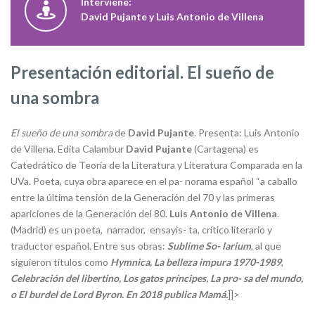
Interviene:
David Pujante y Luis Antonio de Villena
Presentación editorial. El sueño de
una sombra
El sueño de una sombra
de
David
Pujante
. Presenta: Luis Antonio
de Villena. Edita Calambur
David
Pujante
(Cartagena) es
Catedrático de Teoría de la Literatura y Literatura Comparada en la
UVa. Poeta, cuya obra aparece en el pa- norama español “a caballo
entre la última tensión de la Generación del 70 y las primeras
apariciones de la Generación del 80.
Luis Antonio de Villena
.
(Madrid) es un poeta, narrador, ensayis- ta, crítico literario y
traductor español. Entre sus obras:
Sublime So- larium
, al que
siguieron títulos como
Hymnica, La belleza impura 1970-1989
,
Celebración del libertino, Los gatos príncipes, La pro- sa del mundo,
o El burdel de Lord Byron. En 2018 publica Mamá.
]]>