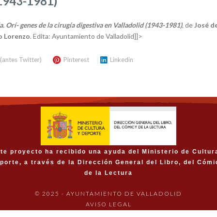
(1943-1981)
 Orí- genes de la cirugía digestiva en Valladolid (1943-1981)
, de
José d
o Lorenzo
. Edita: Ayuntamiento de Valladolid]]>
 (antes Twitter)
Pinterest
Linkedin
te proyecto ha recibido una ayuda del Ministerio de Cultur
porte, a través de la Dirección General del Libro, del Cómi
de la Lectura
© 2025 - AYUNTAMIENTO DE VALLADOLID
AVISO LEGAL