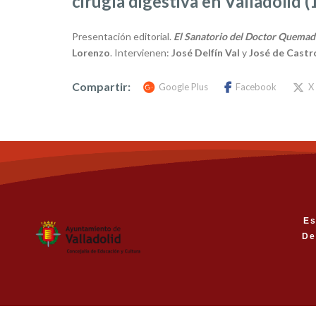
cirugía digestiva en Valladolid 
Presentación editorial.
El Sanatorio del Doctor Quemada.
Lorenzo
. Intervienen:
José Delfín Val
y
José de Castr
Compartir:
Google Plus
Facebook
X
Es
De