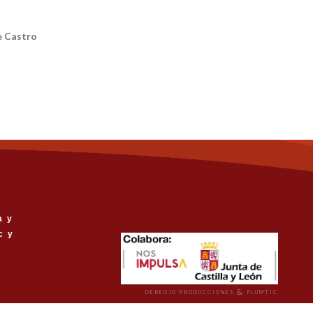
e Castro
a y
c y
&
DEREOJO PRODUCCIONES
PLUMTIC