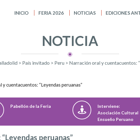
INICIO
FERIA 2026
NOTICIAS
EDICIONES AN
NOTICIA
alladolid
>
País invitado
>
Peru
>
Narración oral y cuentacuentos: 
Pabellón de la Feria
Interviene:
Asociación Cultural
Ensueño Peruano
: “Leyendas peruanas”