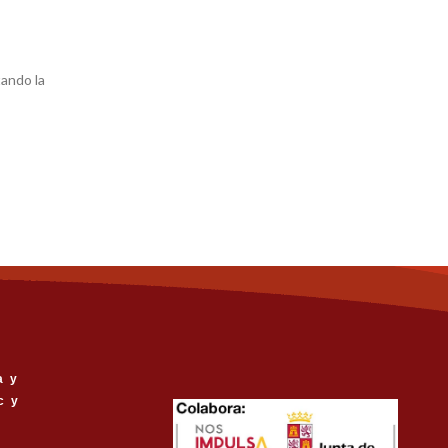
ando la
a y
c y