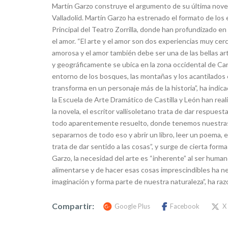
Martín Garzo construye el argumento de su última nove
Valladolid. Martín Garzo ha estrenado el formato de los
Principal del Teatro Zorrilla, donde han profundizado en e
el amor. “El arte y el amor son dos experiencias muy c
amorosa y el amor también debe ser una de las bellas art
y geográficamente se ubica en la zona occidental de Cant
entorno de los bosques, las montañas y los acantilados
transforma en un personaje más de la historia”, ha ind
la Escuela de Arte Dramático de Castilla y León han rea
la novela, el escritor vallisoletano trata de dar respue
todo aparentemente resuelto, donde tenemos nuestra
separarnos de todo eso y abrir un libro, leer un poema, e
trata de dar sentido a las cosas”, y surge de cierta form
Garzo, la necesidad del arte es “inherente” al ser human
alimentarse y de hacer esas cosas imprescindibles ha n
imaginación y forma parte de nuestra naturaleza”, ha raz
Compartir:
Google Plus
Facebook
X