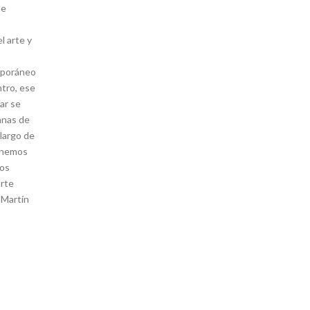
de
l arte y
mporáneo
ntro, ese
ar se
mnas de
o largo de
tenemos
mos
arte
 Martín