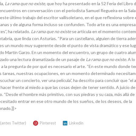
la,
La rama que no existe
, que hoy ha presentado en la 52 Feria del Libro 
 encuentros en conversación con el periodista Samuel Regueira en la Sala
ste último trabajo del escritor vallisoletano, en el que reflexiona sobre e
ercanas y de alguna forma incluso se confunden. Todo arte es una empresa
es”, ha relatado.
La rama que no existe
se articula en el momento conte
abria, que linda con Asturias. “Para un castellano, alguien de tierra ade
 es un mundo muy sugerente desde el punto de vista dramático y ese lug
icado Martín Garzo. En un momento del encuentro, un grupo de cuatro alu
lizado una lectura dramatizada de un pasaje de
La rama que no existe
. A l
sta a la pregunta de por qué es necesario el arte. “En este mundo donde 
s tareas, nuestras ocupaciones, en un momento determinado necesita
scuchar un concierto, ver una película”, ha descrito para concluir que “el 
a hacer frente al miedo a que las cosas dejen de tener sentido. A juicio de
o. “Desde el hombre más primitivo, con sus piedras y su caza, más allá de
ecesitado entrar en ese otro mundo de los sueños, de los deseos, de la
onado.]]>
 (antes Twitter)
Pinterest
Linkedin