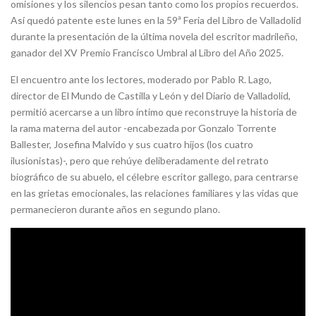
omisiones y los silencios pesan tanto como los propios recuerdos.
Así quedó patente este lunes en la 59ª Feria del Libro de Valladolid
durante la presentación de la última novela del escritor madrileño,
ganador del XV Premio Francisco Umbral al Libro del Año 2025.
El encuentro ante los lectores, moderado por Pablo R. Lago,
director de El Mundo de Castilla y León y del Diario de Valladolid,
permitió acercarse a un libro íntimo que reconstruye la historia de
la rama materna del autor -encabezada por Gonzalo Torrente
Ballester, Josefina Malvido y sus cuatro hijos (los cuatro
ilusionistas)-, pero que rehúye deliberadamente del retrato
biográfico de su abuelo, el célebre escritor gallego, para centrarse
en las grietas emocionales, las relaciones familiares y las vidas que
permanecieron durante años en segundo plano.