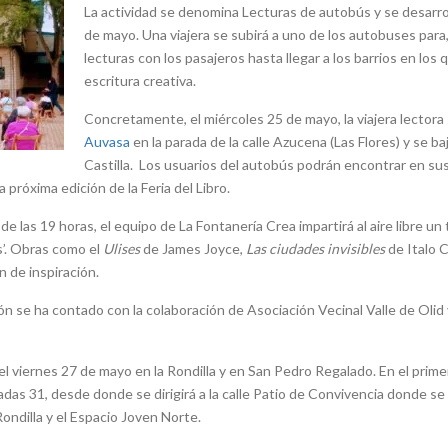
La actividad se denomina Lecturas de autobús y se desarroll
de mayo. Una viajera se subirá a uno de los autobuses para,
lecturas con los pasajeros hasta llegar a los barrios en los
escritura creativa.
Concretamente, el miércoles 25 de mayo, la viajera lectora 
Auvasa
en la parada de la calle Azucena (Las Flores) y se baj
Castilla. Los usuarios del autobús podrán encontrar en s
 próxima edición de la Feria del Libro.
de las 19 horas, el equipo de La Fontanería Crea impartirá al aire libre un t
tos’. Obras como el
Ulises
de James Joyce,
Las ciudades invisibles
de Italo 
n de inspiración.
ón se ha contado con la colaboración de Asociación Vecinal Valle de Olid 
 el viernes 27 de mayo en la Rondilla y en San Pedro Regalado. En el primer
radas 31, desde donde se dirigirá a la calle Patio de Convivencia donde se d
ondilla y el Espacio Joven Norte.