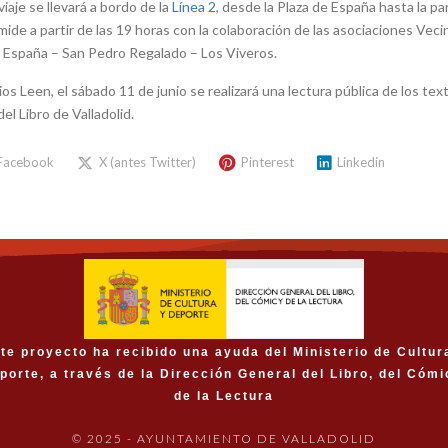
iaje se llevará a bordo de la
Línea 2
, desde la Plaza de España hasta la pa
irámide a partir de las 19 horas con la colaboración de las asociaciones Ve
o España – San Pedro Regalado – Los Viveros.
s Leen, el sábado 11 de junio se realizará una lectura pública de los text
del Libro de Valladolid.
Facebook
X (antes Twitter)
Pinterest
Linkedin
te proyecto ha recibido una ayuda del Ministerio de Cultur
porte, a través de la Dirección General del Libro, del Cómi
de la Lectura
© 2025 - AYUNTAMIENTO DE VALLADOLID