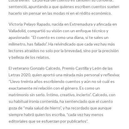
sentenció, apuntando a que quienes escriben cuentos suelen
hacerlo sin pensar en las modas ni en el rédito económico.
Victoria Pelayo Rapado, nacida en Extremadura y afincada en
Valladolid, compartió su visión con un enfoque técnico y
apasionado: “El cuento es como una diana, si te sales un
milímetro, has fallado”.
Ha reivindicado
que cada vez hay más
lectores atraídos no solo por la brevedad, sino por la precisión
y belleza de los relatos.
El
veterano
Gonzalo
Calcedo
, Premio Castilla y León de las
Letras 202
0
, quien aportó una mirada más personal y reflexiva:
“Llevo treinta años escribiendo cuentos y aún no sé cuál es
exactamente mi relación con el género. Es como un
matrimonio sin serlo. Íntimo, creativo, incierto”.
Calcedo
, con
su habitual ironía contenida,
ha
sentenciado
que el cuento
goza de “mala salud de hierro”, y
ha recordado
que
aunque
siempre habrá quien los escriba, “cada vez hay menos
editoriales que se esfuerzan por
publicarlos”.