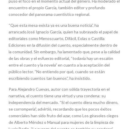
puso el foco en el momento actual del género.
Ha moderado
el
encuentro el propio García, también editor y profundo
conocedor del panorama cuentístico regional.
“Que esta mesa exista ya es una buena noticia”,
ha
arrancado
José Ignacio García, quien
ha subrayado
el papel de
editoriales como
Menoscuarto
,
Difácil
,
Eolas
o Castilla
Ediciones en la difusión del cuento, especialmente dentro de
la comunidad. Sin embargo,
ha lamentado
que, pese a la calidad
de las obras y el esfuerzo editorial, “todavía hay un escalón
entre el cuento y la novela” en cuanto a la aceptación del
público lector. “No entiendo por qué, cuando se están
escribiendo cuentos tan buenos”,
ha insistido
.
Para Alejandro Cuevas, autor con sólida trayectoria en
el
narrativa
, el cuento tiene una virtud y una condena: su
independencia del mercado. “Si el cuento diera mucho dinero,
se corrompería”, advirtió, recordando que los pocos éxitos
comerciales han sido fruto del azar, como Los girasoles ciegos
de Alberto Méndez o Manual para mujeres de la limpieza de
Lucia
Berlin
. “La pureza del cuento es también su condena”,