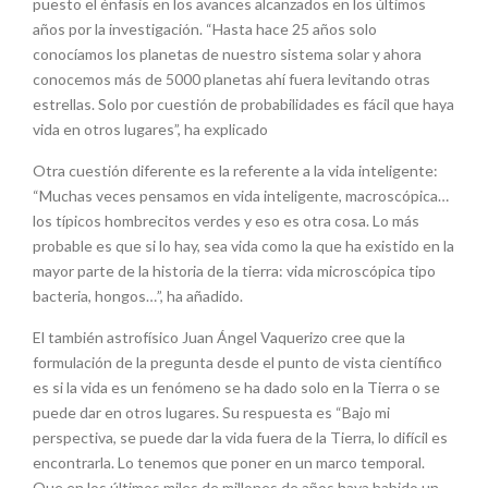
puesto el énfasis en los avances alcanzados en los últimos
años por la investigación. “Hasta hace 25 años solo
conocíamos los planetas de nuestro sistema solar y ahora
conocemos más de 5000 planetas ahí fuera levitando otras
estrellas. Solo por cuestión de probabilidades es fácil que haya
vida en otros lugares”, ha explicado
Otra cuestión diferente es la referente a la vida inteligente:
“Muchas veces pensamos en vida inteligente, macroscópica…
los típicos hombrecitos verdes y eso es otra cosa. Lo más
probable es que si lo hay, sea vida como la que ha existido en la
mayor parte de la historia de la tierra: vida microscópica tipo
bacteria, hongos…”, ha añadido.
El también astrofísico Juan Ángel Vaquerizo cree que la
formulación de la pregunta desde el punto de vista científico
es si la vida es un fenómeno se ha dado solo en la Tierra o se
puede dar en otros lugares. Su respuesta es “Bajo mi
perspectiva, se puede dar la vida fuera de la Tierra, lo difícil es
encontrarla. Lo tenemos que poner en un marco temporal.
Que en los últimos miles de millones de años haya habido un