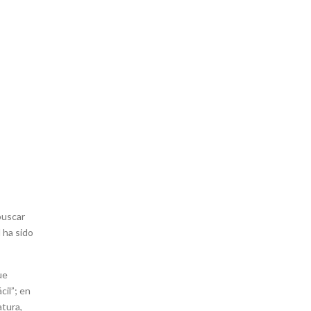
buscar
 ha sido
ue
cil”; en
atura,