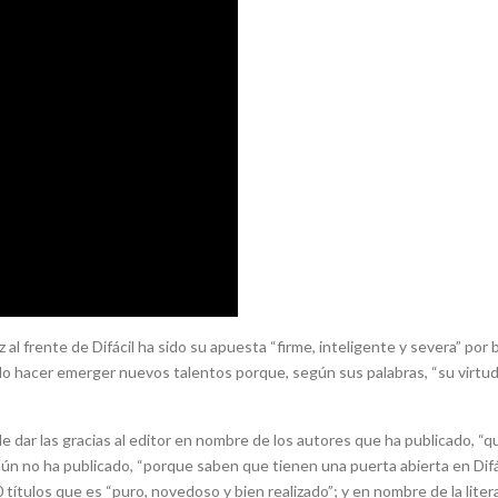
 al frente de Difácil ha sido su apuesta “firme, inteligente y severa” por 
do hacer emerger nuevos talentos porque, según sus palabras, “su virtud
e dar las gracias al editor en nombre de los autores que ha publicado, “q
aún no ha publicado, “porque saben que tienen una puerta abierta en Difá
ítulos que es “puro, novedoso y bien realizado”; y en nombre de la liter