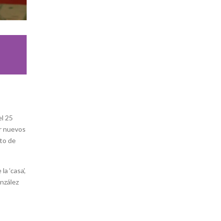
el 25
ir nuevos
ato de
a ‘casa’,
onzález