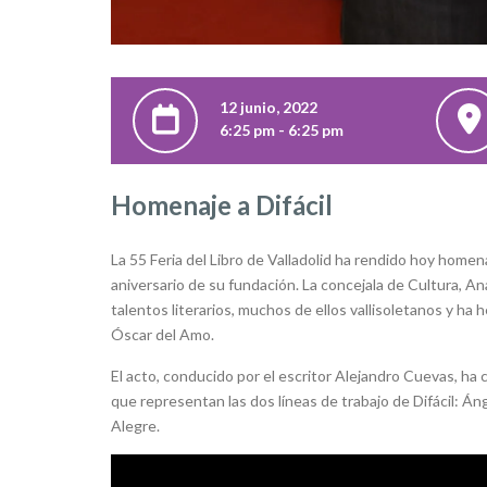
12 junio, 2022
6:25 pm - 6:25 pm
Homenaje a Difácil
La 55 Feria del Libro de Valladolid ha rendido hoy homenaj
aniversario de su fundación. La concejala de Cultura, A
talentos literarios, muchos de ellos vallisoletanos y ha
Óscar del Amo.
El acto, conducido por el escritor Alejandro Cuevas, ha c
que representan las dos líneas de trabajo de Difácil: Áng
Alegre.