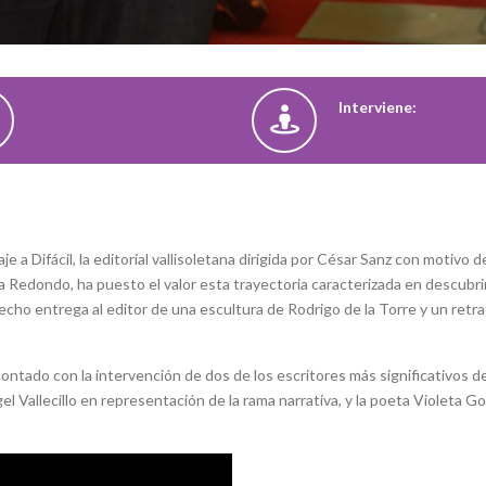
Interviene:
e a Difácil, la editorial vallisoletana dirigida por César Sanz con motivo d
na Redondo, ha puesto el valor esta trayectoria caracterizada en descubr
 hecho entrega al editor de una escultura de Rodrigo de la Torre y un retr
ontado con la intervención de dos de los escritores más significativos de l
el Vallecillo en representación de la rama narrativa, y la poeta Violeta G