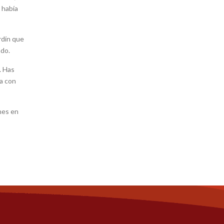
 había
ardín que
ado.
. Has
ga con
nes en