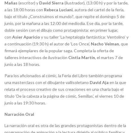
Mañas
(escritor) y
David Sierra
(ilustrador), (13:00 h) y por la tarde,
a las 18:00 horas con
Rebeca Luciani
, autora del cartel de la feria,
bajo el título ¿Construimos el mundo?, que repite el domingo 5 de
junio, por la mañana a las 12:00 del mediodía. Ese día, por la tarde,
doble sesión con el dibujo como protagonista: en primer lugar,
con
Asier Aparicio
y su taller ‘La heptalogía fantástica: Ventolino’ y
a continuación (19:30 h) el autor de ‘Los Once’,
Nacho Velman
, que
firmará ejemplares de la popular saga. Completa la oferta de
talleres interactivos de ilustración
Cintia Martín
, el martes 7 de
junio a las 18 horas.
Para los aficionados al cómic, la Feria del Libro también programa
una masterclass con el dibujante vallisoletano
David Aja
en la que
relata el proceso creativo de sus creaciones en una charla bajo el
título ‘De la cabeza a la página de cómic, Semillas’, el viernes 10 de
junio a las 19:30 horas.
Narración Oral
La narración oral es otra de las grandes protagonistas dentro de la
programación de animación a la lectura dirigida al público familiar y