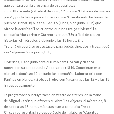
que contará con la presencia de especialistas
como
Maricuela
(sábado 4 de junio, 12 h) y sus ‘Historias de risa sin
prisa’ y por la tarde para adultos con sus ‘Cuenteando historias de
pueblos’ (19:30 h) o
Isabel Benito
(lunes, 6 de junio, 18 h) que
ofrece la actividad ‘Los cuentos que nos traiga el viento’. La
compañía
Margarito y Cía
representará ‘Un trébol de cuatro
historias’ el miércoles 8 de junio a las 18 horas,
Elia
Tralará
ofrecerá su espectáculo para bebés Uno, dos y tres… ¿qué
ves? el jueves 9 de junio (18 h).
El viernes, 10 de junio será el turno para
Borrón y cuenta
nueva
con su espectáculo Abeceando (18 h). Completan este
plantel el domingo 12 de junio, las compañías
Laboratoria
con
Páginas en blanco, y
Zolopotroko
con Naturtina, a las 12 y a las 18
h, respectivamente.
La programación incluye también teatro de títeres, de la mano
de
Miguel Jeréz
que ofrecen su obra ‘Las viajeras’ el miércoles, 8
de junio a las 18 horas, mientras que la compañía
Freak
Circus
representará su espectáculo de malabares ‘Cuentos