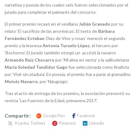
narrativa y poesía de los cuales seis fueron seleccionados por el
jurado para completar el palmarés del concurso.
El primer premio recayó en el sevillano
Julián Granado
por su
relato ‘El sacrificio de las anoréxicas’. El texto de
Bárbara
Fernández Esteban
‘Días de Vino y rosas’ mereció el segundo
premio y la leonesa
Antonia Turuelo López
, el tercero por
‘Bochorno’. El jurado también otorgó un accésit la navarro
Armando Ruiz Chocarro
por ‘Mi alma en venta’ y la vallisoletana
María Soledad Tundidor Gago
fue seleccionada como finalista
por ‘Vivir sin atadura’. En poesía, el premio fue a parar al granadino
Moisés Navarro
, por ‘Náugrago’.
Tras el acto de entrega de los premios, la asociación presentó su
revista ‘Las Fuentes de la Edad, primavera 2017’.
Compartir:
Google Plus
Facebook
X (antes Twitter)
Pinterest
Linkedin