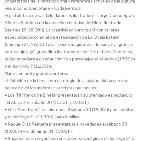
consagradas de la narración oral y referentes actuales de la cultura
visual como Juanjotagé y Carla Berrocal.
El pistoletazo de salida lo darán los ilustradores Jorge Consuegra y
Alberto Sobrino con la creación colectiva del Muro Ilustrado
(viernes 29, 18:00 h). La creatividad continuará con talleres
especializados como el de estampación de La Oveja Estelar
(domingo 31, 19:30 h) o las clases magistrales de narrativa gráfica
con Juanjotagé, granadino ilustrador de los Detectives Zopencos,
quien enseñará a diseñar cómics y personajes el sábado 6 (19:30 h)
y el domingo 7 (11:30 h).
Narración oral y grandes autores
El Pabellón de la Feria será el refugio de la palabra dicha con una
selección de los mejores cuentistas nacionales:
• Los Titiriteros de Binéfar presentarán su premiado espectáculo
“El Abrazo” el sábado 30 (11:30 h y 18:00 h).
• Félix Albo traerá sus historias el sábado 30 (19:30 h) para adultos
y el domingo 31 (11:30 h), para familias.
• Raquel Díaz Reguera presentará sus novedades el sábado 30
(13:00 h) y el domingo 31 (13:00 h).
• Susanna Isern llegará con sus universos mágicos el domingo 31 a