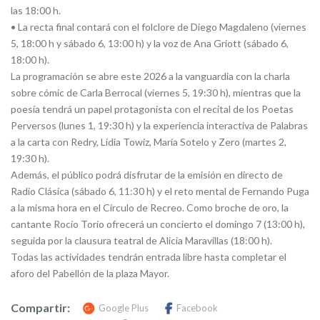
las 18:00 h.
• La recta final contará con el folclore de Diego Magdaleno (viernes
5, 18:00 h y sábado 6, 13:00 h) y la voz de Ana Griott (sábado 6,
18:00 h).
La programación se abre este 2026 a la vanguardia con la charla
sobre cómic de Carla Berrocal (viernes 5, 19:30 h), mientras que la
poesía tendrá un papel protagonista con el recital de los Poetas
Perversos (lunes 1, 19:30 h) y la experiencia interactiva de Palabras
a la carta con Redry, Lidia Towiz, María Sotelo y Zero (martes 2,
19:30 h).
Además, el público podrá disfrutar de la emisión en directo de
Radio Clásica (sábado 6, 11:30 h) y el reto mental de Fernando Puga
a la misma hora en el Círculo de Recreo. Como broche de oro, la
cantante Rocío Torío ofrecerá un concierto el domingo 7 (13:00 h),
seguida por la clausura teatral de Alicia Maravillas (18:00 h).
Todas las actividades tendrán entrada libre hasta completar el
aforo del Pabellón de la plaza Mayor.
Compartir:
Google Plus
Facebook