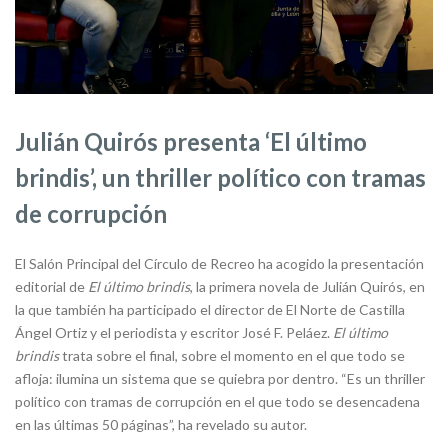
Julián Quirós presenta ‘El último
brindis’, un thriller político con tramas
de corrupción
El Salón Principal del Círculo de Recreo ha acogido la presentación
editorial de
El último brindis
, la primera novela de Julián Quirós, en
la que también ha participado el director de El Norte de Castilla
Ángel Ortiz y el periodista y escritor José F. Peláez.
El último
brindis
trata sobre el final, sobre el momento en el que todo se
afloja: ilumina un sistema que se quiebra por dentro. “Es un thriller
político con tramas de corrupción en el que todo se desencadena
en las últimas 50 páginas”, ha revelado su autor.