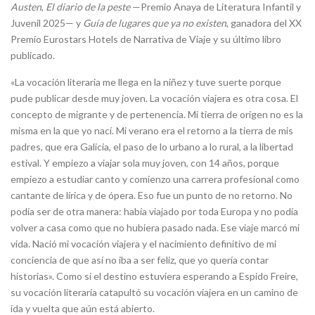
Austen
,
El diario de la peste
—Premio Anaya de Literatura Infantil y
Juvenil 2025— y
Guía de lugares que ya no existen
, ganadora del XX
Premio Eurostars Hotels de Narrativa de Viaje y su último libro
publicado.
«La vocación literaria me llega en la niñez y tuve suerte porque
pude publicar desde muy joven. La vocación viajera es otra cosa. El
concepto de migrante y de pertenencia. Mi tierra de origen no es la
misma en la que yo nací. Mi verano era el retorno a la tierra de mis
padres, que era Galicia, el paso de lo urbano a lo rural, a la libertad
estival. Y empiezo a viajar sola muy joven, con 14 años, porque
empiezo a estudiar canto y comienzo una carrera profesional como
cantante de lírica y de ópera. Eso fue un punto de no retorno. No
podía ser de otra manera: había viajado por toda Europa y no podía
volver a casa como que no hubiera pasado nada. Ese viaje marcó mi
vida. Nació mi vocación viajera y el nacimiento definitivo de mi
conciencia de que así no iba a ser feliz, que yo quería contar
historias». Como si el destino estuviera esperando a Espido Freire,
su vocación literaria catapultó su vocación viajera en un camino de
ida y vuelta que aún está abierto.