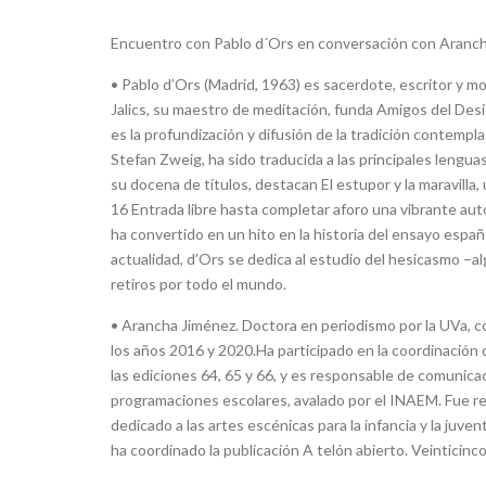
Encuentro con Pablo d´Ors en conversación con Aranch
• Pablo d’Ors (Madrid, 1963) es sacerdote, escritor y m
Jalics, su maestro de meditación, funda Amigos del Desi
es la profundización y difusión de la tradición contempl
Stefan Zweig, ha sido traducida a las principales leng
su docena de títulos, destacan El estupor y la maravill
16 Entrada libre hasta completar aforo una vibrante auto
ha convertido en un hito en la historia del ensayo españo
actualidad, d’Ors se dedica al estudio del hesicasmo –alg
retiros por todo el mundo.
• Arancha Jiménez. Doctora en periodismo por la UVa, c
los años 2016 y 2020.Ha participado en la coordinación d
las ediciones 64, 65 y 66, y es responsable de comunic
programaciones escolares, avalado por el INAEM. Fue re
dedicado a las artes escénicas para la infancia y la juven
ha coordinado la publicación A telón abierto. Veinticinco