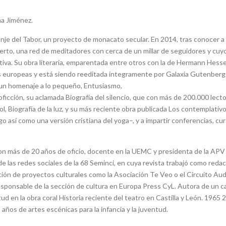
a Jiménez.
onje del Tabor, un proyecto de monacato secular. En 2014, tras conocer a
erto, una red de meditadores con cerca de un millar de seguidores y cuy
ativa. Su obra literaria, emparentada entre otros con la de Hermann Hesse
uas europeas y está siendo reeditada íntegramente por Galaxia Gutenberg
a, un homenaje a lo pequeño, Entusiasmo,
ficción, su aclamada Biografía del silencio, que con más de 200.000 lect
l, Biografía de la luz, y su más reciente obra publicada Los contemplativo
o así como una versión cristiana del yoga–, y a impartir conferencias, cu
on más de 20 años de oficio, docente en la UEMC y presidenta de la APV
e las redes sociales de la 68 Seminci, en cuya revista trabajó como reda
ación de proyectos culturales como la Asociación Te Veo o el Circuito Au
sponsable de la sección de cultura en Europa Press CyL. Autora de un c
tud en la obra coral Historia reciente del teatro en Castilla y León. 1965 
 años de artes escénicas para la infancia y la juventud.