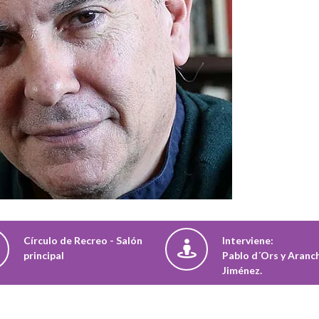
Círculo de Recreo - Salón
Interviene:
principal
Pablo d´Ors y Aranc
Jiménez.