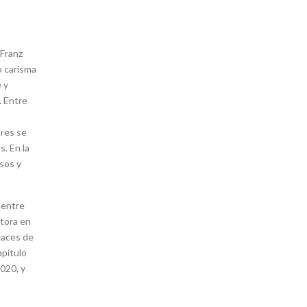
 Franz
o carisma
 y
. Entre
ores se
s. En la
rsos y
 entre
ctora en
daces de
apítulo
2020, y