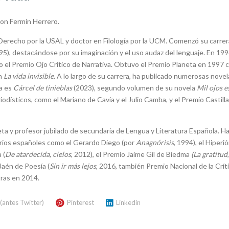
on Fermín Herrero.
 Derecho por la USAL y doctor en Filología por la UCM. Comenzó su carrer
95), destacándose por su imaginación y el uso audaz del lenguaje. En 19
o el Premio Ojo Crítico de Narrativa. Obtuvo el Premio Planeta en 1997 
on
La vida invisible
. A lo largo de su carrera, ha publicado numerosas novela
ra es
Cárcel de tinieblas
(2023), segundo volumen de su novela
Mil ojos 
dísticos, como el Mariano de Cavia y el Julio Camba, y el Premio Castill
oeta y profesor jubilado de secundaria de Lengua y Literatura Española. H
arios españoles como el Gerardo Diego (por
Anagnórisis
, 1994), el Hiperi
 (
De atardecida, cielos
, 2012), el Premio Jaime Gil de Biedma
(La gratitud
Jaén de Poesía (
Sin ir más lejos
, 2016, también Premio Nacional de la Crít
tras en 2014.
 (antes Twitter)
Pinterest
Linkedin