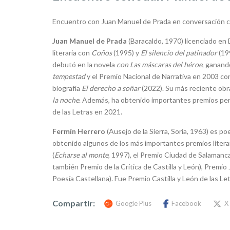
Encuentro con Juan Manuel de Prada en conversación c
Juan Manuel de Prada
(Baracaldo, 1970) licenciado en
literaria con
Coños
(1995) y
El silencio del patinador
(19
debutó en la novela
con Las máscaras del héroe
, ganand
tempestad
y el Premio Nacional de Narrativa en 2003 c
biografía
El derecho a soñar
(2022). Su más reciente ob
la noche
. Además, ha obtenido importantes premios perio
de las Letras en 2021.
Fermín Herrero
(Ausejo de la Sierra, Soria, 1963) es p
obtenido algunos de los más importantes premios liter
(
Echarse al monte
, 1997), el Premio Ciudad de Salamanca
también Premio de la Crítica de Castilla y León), Premio 
Poesía Castellana). Fue Premio Castilla y León de las Le
Compartir:
Google Plus
Facebook
X