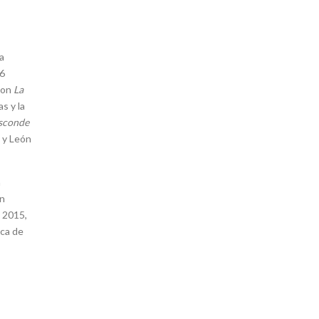
a
96
con
La
s y la
esconde
a y León
a
ón
, 2015,
ica de