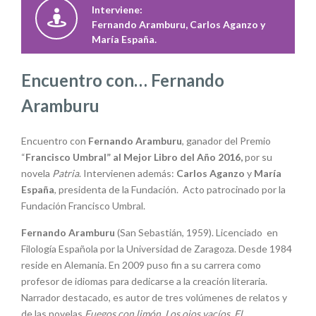
Interviene:
Fernando Aramburu, Carlos Aganzo y
María España.
Encuentro con… Fernando
Aramburu
Encuentro con
Fernando Aramburu
, ganador del Premio
“
Francisco Umbral” al Mejor Libro del Año 2016,
por su
novela
Patria
. Intervienen además:
Carlos Aganzo
y
María
España
, presidenta de la Fundación. Acto patrocinado por la
Fundación Francisco Umbral.
Fernando Aramburu
(San Sebastián, 1959). Licenciado en
Filología Española por la Universidad de Zaragoza. Desde 1984
reside en Alemania. En 2009 puso fin a su carrera como
profesor de idiomas para dedicarse a la creación literaria.
Narrador destacado, es autor de tres volúmenes de relatos y
de las novelas
Fuegos con limón, Los ojos vacíos, El