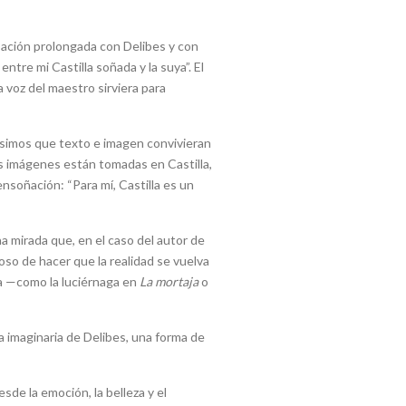
rsación prolongada con Delibes y con
ntre mi Castilla soñada y la suya”. El
 voz del maestro sirviera para
Quisimos que texto e imagen convivieran
as imágenes están tomadas en Castilla,
nsoñación: “Para mí, Castilla es un
 mirada que, en el caso del autor de
rioso de hacer que la realidad se vuelva
ra —como la luciérnaga en
La mortaja
o
a imaginaria de Delibes, una forma de
sde la emoción, la belleza y el