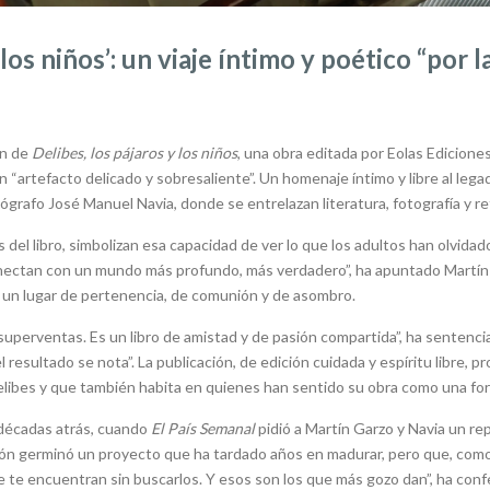
 los niños’: un viaje íntimo y poético “por l
ón de
Delibes, los pájaros y los niños
, una obra editada por Eolas Edicione
“artefacto delicado y sobresaliente”. Un homenaje íntimo y libre al lega
ógrafo José Manuel Navia, donde se entrelazan literatura, fotografía y re
s del libro, simbolizan esa capacidad de ver lo que los adultos han olvidad
nectan con un mundo más profundo, más verdadero”, ha apuntado Martín G
o un lugar de pertenencia, de comunión y de asombro.
e superventas. Es un libro de amistad y de pasión compartida”, ha senten
resultado se nota”. La publicación, de edición cuidada y espíritu libre, p
Delibes y que también habita en quienes han sentido su obra como una for
s décadas atrás, cuando
El País Semanal
pidió a Martín Garzo y Navia un rep
ción germinó un proyecto que ha tardado años en madurar, pero que, como
ue te encuentran sin buscarlos. Y esos son los que más gozo dan”, ha co