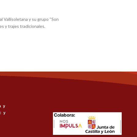
l Vallisoletana y su grupo “Son
s y trajes tradicionales.
a y
c y