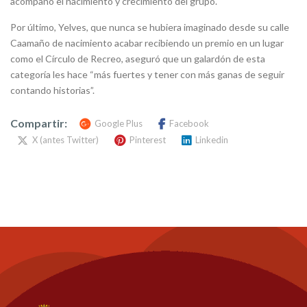
acompañó el nacimiento y crecimiento del grupo.
Por último, Yelves, que nunca se hubiera imaginado desde su calle
Caamaño de nacimiento acabar recibiendo un premio en un lugar
como el Círculo de Recreo, aseguró que un galardón de esta
categoría les hace “más fuertes y tener con más ganas de seguir
contando historias”.
Compartir:
Google Plus
Facebook
X (antes Twitter)
Pinterest
Linkedin