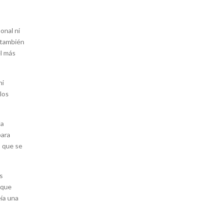
onal ni
e también
el más
ni
los
la
para
o que se
s
 que
eía una