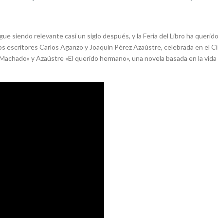
e siendo relevante casi un siglo después, y la Feria del Libro ha querid
os escritores Carlos Aganzo y Joaquín Pérez Azaústre, celebrada en el Cí
Machado» y Azaústre «El querido hermano», una novela basada en la vida