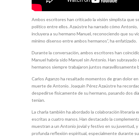
Ambos escritores han criticado la visión simplista que
político entre ellos. Azaústre ha narrado cómo Antonio, 
incluyera a su hermano Manuel, reconociendo que su vid
mínimo disenso entre ambos hermanos”, ha enfatizado.
Durante la conversación, ambos escritores han coincid
Manuel habría sido Manuel sin Antonio. Han subrayado q
hermanos siempre trabajaron juntos maravillosamente bi
Carlos Aganzo ha resaltado momentos de gran dolor en l
muerte de Antonio. Joaquín Pérez Azaústre ha recordado
despedirse físicamente de su hermano, pasando dos días
tenían.
La charla también ha abordado la colaboración literaria
escritas a cuatro manos. Han destacado la complementa
muestran a un Antonio jovial y festivo en su juventud, 
profunda reflexión espiritual, especialmente durante s