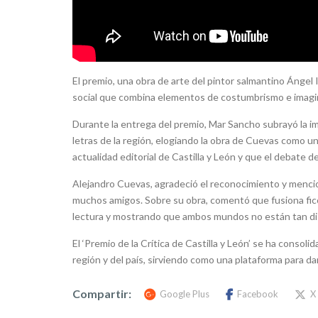
El premio, una obra de arte del pintor salmantino Ángel I
social que combina elementos de costumbrismo e imagi
Durante la entrega del premio, Mar Sancho subrayó la i
letras de la región, elogiando la obra de Cuevas como un 
actualidad editorial de Castilla y León y que el debate del
Alejandro Cuevas, agradeció el reconocimiento y mencion
muchos amigos. Sobre su obra, comentó que fusiona ficci
lectura y mostrando que ambos mundos no están tan di
El ‘Premio de la Crítica de Castilla y León’ se ha consol
región y del país, sirviendo como una plataforma para dar
Compartir:
Google Plus
Facebook
X