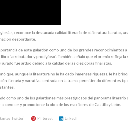
glesias, reconoce la destacada calidad literaria de «Literatura barata», un
nación desbordante.
mportancia de este galardón como uno de los grandes reconocimientos a 
libro “arrebatador y prodigioso”. También señaló que el premio refleja la r
 jurado fue arduo debido a la calidad de las diez obras finalistas.
ó que, aunque la literatura no le ha dado inmensas riquezas, le ha brin
ón literaria y narrativa centrada en la trama, permitiendo diferentes tip
stantes.
idado como uno de los galardones más prestigiosos del panorama literario 
 a conocer y promocionar la obra de los escritores de Castilla y León.
 (antes Twitter)
Pinterest
Linkedin