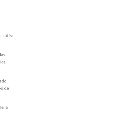
a sátira
las
ica
dado
os de
de la