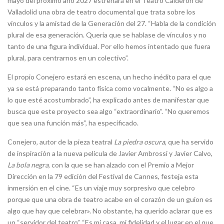
mayo del próximo año 2027 estrenará en el Teatro Calderón de
Valladolid una obra de teatro documental que trata sobre los
vínculos y la amistad de la Generación del 27. “Habla de la condición
plural de esa generación. Quería que se hablase de vínculos y no
tanto de una figura individual. Por ello hemos intentado que fuera
plural, para centrarnos en un colectivo”.
El propio Conejero estará en escena, un hecho inédito para el que
ya se está preparando tanto física como vocalmente. “No es algo a
lo que esté acostumbrado”, ha explicado antes de manifestar que
busca que este proyecto sea algo “extraordinario”. “No queremos
que sea una función más”, ha especificado.
Conejero, autor de la pieza teatral
La piedra oscura
, que ha servido
de inspiración a la nueva película de Javier Ambrossi y Javier Calvo,
La bola negra
, con la que se han alzado con el Premio a Mejor
Dirección en la 79 edición del Festival de Cannes, festeja esta
inmersión en el cine. “Es un viaje muy sorpresivo que celebro
porque que una obra de teatro acabe en el corazón de un guion es
algo que hay que celebrar». No obstante, ha querido aclarar que es
un “servidor del teatro”. “Es mi casa, mi fidelidad y el lugar en el que