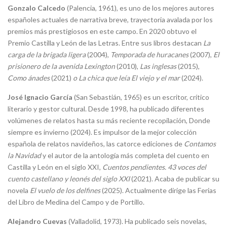
Gonzalo Calcedo
(Palencia, 1961), es uno de los mejores autores
españoles actuales de narrativa breve, trayectoria avalada por los
premios más prestigiosos en este campo. En 2020 obtuvo el
Premio Castilla y León de las Letras. Entre sus libros destacan
La
carga de la brigada ligera
(2004),
Temporada de huracanes
(2007),
El
prisionero de la avenida Lexington
(2010),
Las inglesas
(2015),
Como ánades
(2021)
o La chica que leía El viejo y el mar
(2024).
José Ignacio García
(San Sebastián, 1965) es un escritor, crítico
literario y gestor cultural. Desde 1998, ha publicado diferentes
volúmenes de relatos hasta su más reciente recopilación, Donde
siempre es invierno (2024). Es impulsor de la mejor colección
española de relatos navideños, las catorce ediciones de
Contamos
la Navidad
y el autor de la antología más completa del cuento en
Castilla y León en el siglo XXI,
Cuentos pendientes. 43 voces del
cuento castellano y leonés del siglo XXI
(2021). Acaba de publicar su
novela
El vuelo de los delfines
(2025). Actualmente dirige las Ferias
del Libro de Medina del Campo y de Portillo.
Alejandro Cuevas
(Valladolid, 1973). Ha publicado seis novelas,