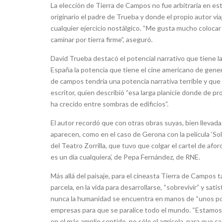
La elección de Tierra de Campos no fue arbitraria en est
originario el padre de Trueba y donde el propio autor vi
cualquier ejercicio nostálgico. “Me gusta mucho colocar 
caminar por tierra firme”, aseguró.
David Trueba destacó el potencial narrativo que tiene l
España la potencia que tiene el cine americano de gener
de campos tendría una potencia narrativa terrible y que
escritor, quien describió “esa larga planicie donde de p
ha crecido entre sombras de edificios”.
El autor recordó que con otras obras suyas, bien llevadas 
aparecen, como en el caso de Gerona con la película ‘Sold
del Teatro Zorrilla, que tuvo que colgar el cartel de afo
es un día cualquiera’, de Pepa Fernández, de RNE.
Más allá del paisaje, para el cineasta Tierra de Campos 
parcela, en la vida para desarrollarse, “sobrevivir” y s
nunca la humanidad se encuentra en manos de “unos poc
empresas para que se paralice todo el mundo. “Estamos e
en el más amplio sentido, no sólo el agrícola, para que 