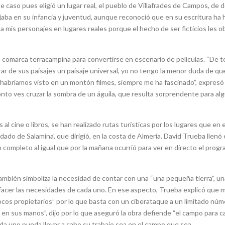
e caso pues eligió un lugar real, el pueblo de Villafrades de Campos, de 
ajaba en su infancia y juventud, aunque reconoció que en su escritura ha 
a mis personajes en lugares reales porque el hecho de ser ficticios les ob
a comarca terracampina para convertirse en escenario de películas. “De t
ar de sus paisajes un paisaje universal, yo no tengo la menor duda de que
 habríamos visto en un montón filmes, siempre me ha fascinado”, expresó 
ronto ves cruzar la sombra de un águila, que resulta sorprendente para al
al cine o libros, se han realizado rutas turísticas por los lugares que en e
ado de Salamina’, que dirigió, en la costa de Almería. David Trueba llenó 
ro completo al igual que por la mañana ocurrió para ver en directo el prog
también simboliza la necesidad de contar con una “una pequeña tierra”, un
atisfacer las necesidades de cada uno. En ese aspecto, Trueba explicó que
os propietarios” por lo que basta con un ciberataque a un limitado núm
n sus manos”, dijo por lo que aseguró la obra defiende “el campo para ca
cada uno pueda llevar a cabo su trabajo sea en el campo que sea.