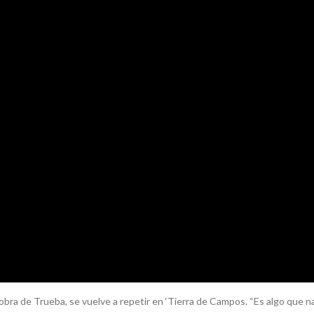
 obra de Trueba, se vuelve a repetir en ‘Tierra de Campos. “Es algo que 