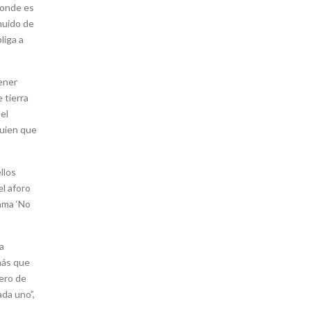
donde es
huido de
liga a
ener
 tierra
el
guien que
llos
el aforo
rama ‘No
a
 más que
ero de
da uno”,