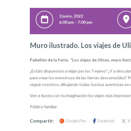
3 junio, 2022
6:00 pm - 7:00 pm
Muro ilustrado. Los viajes de Ul
Pabellón de la Feria.
“
Los viajes de Ulises, muro ilu
¿Estáis dispuestos a viajar por los 7 mares? ¿Y a descu
para crear los monstruos de las tierras desconocidas? P
seguir nosotros, dibujando todas tus/sus aventuras en el
Ven e ilustra con tu imaginación los viajes más impresi
Público familiar
Compartir:
Google Plus
Facebook
X