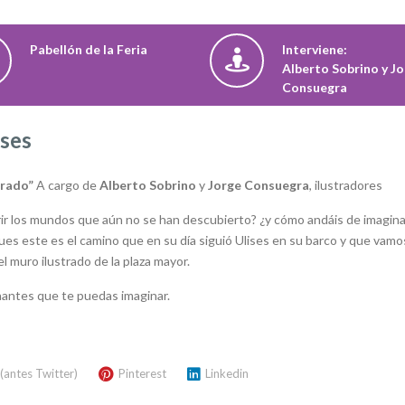
Pabellón de la Feria
Interviene:
Alberto Sobrino y J
Consuegra
ises
strado”
A cargo de
Alberto Sobrino
y
Jorge Consuegra
, ilustradores
brir los mundos que aún no se han descubierto? ¿y cómo andáis de imagin
ues este es el camino que en su día siguió Ulises en su barco y que vamo
 muro ilustrado de la plaza mayor.
onantes que te puedas imaginar.
 (antes Twitter)
Pinterest
Linkedin