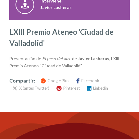
Interviene:
Javier Lasheras
LXIII Premio Ateneo ‘Ciudad de
Valladolid’
Presentación de
El peso del aire
de
Javier Lasheras,
LXlll
Premio Ateneo “Ciudad de Valladolid”.
Compartir:
Google Plus
Facebook
X (antes Twitter)
Pinterest
Linkedin