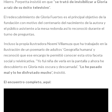
Hierro. Porpetta insistió en que “
se trató de invisibilizar a Gloria
a raíz de su éxito televisivo
”.
El redescubrimiento de Gloria Fuertes es el principal objetivo de la
fundación con motivo del centenario del nacimiento de la autora y
el público asistente a la mesa redonda así lo reconoció durante el
turno de preguntas.
Incluso la propia ilustradora Noemí Villamuza que ha trabajado en la
ilustración de un poemario de adultos ‘Geografía humana’ y
reconoció que ese encargo le permitió conocer esta otra faceta
social y reivinicativa. “Yo fui niña de verla en la pantalla y ahora he
descubierto es Gloria más oscura y descarnada”. “
Lo he pasado
mal y lo he disfrutado mucho
”, insistió.
El encuentro completo, aquí: