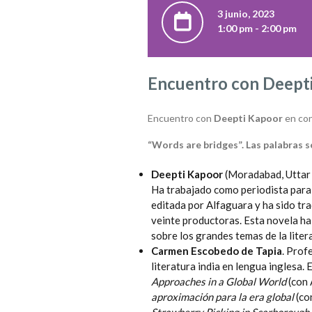
3 junio, 2023
1:00 pm - 2:00 pm
Encuentro con Deept
Encuentro con
Deepti Kapoor
en co
“Words are bridges”. Las palabras s
Deepti Kapoor
(Moradabad, Uttar P
Ha trabajado como periodista para 
editada por Alfaguara y ha sido tra
veinte productoras. Esta novela ha
sobre los grandes temas de la liter
Carmen Escobedo de Tapia
. Prof
literatura india en lengua inglesa. 
Approaches in a Global World
(con 
aproximación para la era global
(co
Strawberry Picking in Scarborough