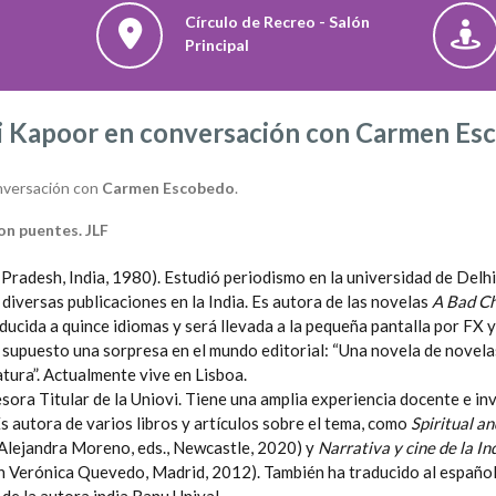
Círculo de Recreo - Salón
Principal
i Kapoor en conversación con Carmen Es
nversación con
Carmen Escobedo
.
on puentes. JLF
radesh, India, 1980). Estudió periodismo en la universidad de Delhi 
diversas publicaciones en la India. Es autora de las novelas
A Bad C
ducida a quince idiomas y será llevada a la pequeña pantalla por FX 
 supuesto una sorpresa en el mundo editorial: “Una novela de novela
atura”. Actualmente vive en Lisboa.
esora Titular de la Uniovi. Tiene una amplia experiencia docente e in
Es autora de varios libros y artículos sobre el tema, como
Spiritual an
Alejandra Moreno, eds., Newcastle, 2020) y
Narrativa y cine de la In
n Verónica Quevedo, Madrid, 2012). También ha traducido al españo
, de la autora india Ranu Uniyal.