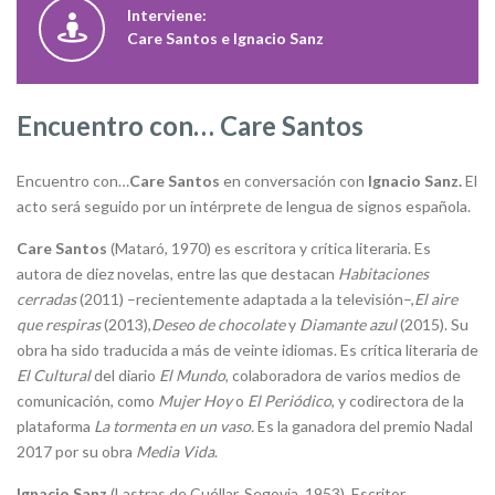
Interviene:
Care Santos e Ignacio Sanz
Encuentro con… Care Santos
Encuentro con…
Care Santos
en conversación con
Ignacio Sanz.
El
acto será seguido por un intérprete de lengua de signos española.
Care Santos
(Mataró, 1970) es escritora y crítica literaria. Es
autora de diez novelas, entre las que destacan
Habitaciones
cerradas
(2011) –recientemente adaptada a la televisión–,
El aire
que respiras
(2013),
Deseo de chocolate
y
Diamante azul
(2015). Su
obra ha sido traducida a más de veinte idiomas. Es crítica literaria de
El Cultural
del diario
El Mundo
, colaboradora de varios medios de
comunicación, como
Mujer Hoy
o
El Periódico
, y codirectora de la
plataforma
La tormenta en un vaso.
Es la ganadora del premio Nadal
2017 por su obra
Media Vida
.
Ignacio Sanz
(Lastras de Cuéllar, Segovia, 1953). Escritor,