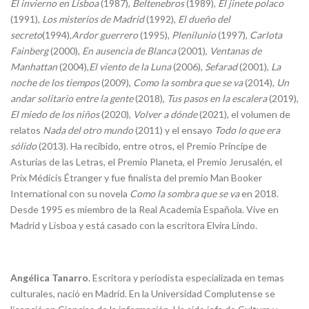
El invierno en Lisboa
(1987),
Beltenebros
(1989),
El jinete polaco
(1991),
Los misterios de Madrid
(1992),
El dueño del
secreto
(1994),
Ardor guerrero
(1995),
Plenilunio
(1997),
Carlota
Fainberg
(2000),
En ausencia de Blanca
(2001),
Ventanas de
Manhattan
(2004),
El viento de la Luna
(2006),
Sefarad
(2001),
La
noche de los tiempos
(2009),
Como la sombra que se va
(2014),
Un
andar solitario entre la gente
(2018),
Tus pasos en la escalera
(2019),
El miedo de los niños
(2020),
Volver a dónde
(2021), el volumen de
relatos
Nada del otro mundo
(2011) y el ensayo
Todo lo que era
sólido
(2013). Ha recibido, entre otros, el Premio Príncipe de
Asturias de las Letras, el Premio Planeta, el Premio Jerusalén, el
Prix Médicis Étranger y fue finalista del premio Man Booker
International con su novela
Como la sombra que se va
en 2018.
Desde 1995 es miembro de la Real Academia Española. Vive en
Madrid y Lisboa y está casado con la escritora Elvira Lindo.
Angélica Tanarro
. Escritora y periodista especializada en temas
culturales, nació en Madrid. En la Universidad Complutense se